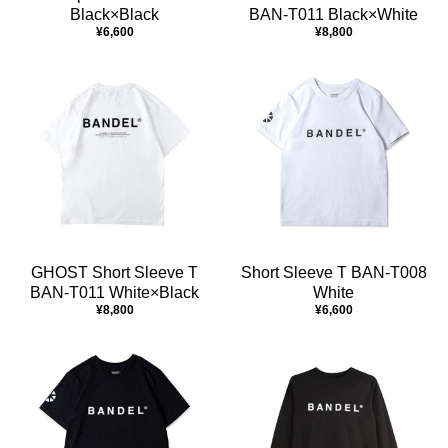
Black×Black
BAN-T011 Black×White
¥6,600
¥8,800
GHOST Short Sleeve T
Short Sleeve T BAN-T008
BAN-T011 White×Black
White
¥8,800
¥6,600