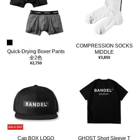
COMPRESSION SOCKS
Quick-Drying Boxer Pants
MIDDLE
全2色
¥3,850
¥2,750
Cap BOX LOGO
GHOST Short Sleeve T