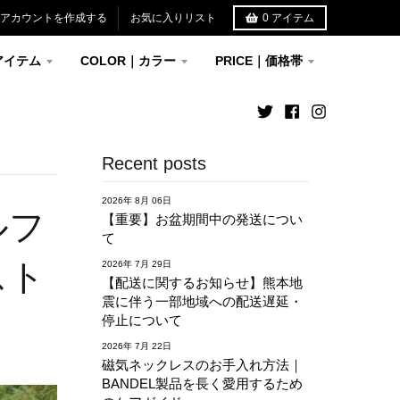
アカウントを作成する
お気に入りリスト
0
アイテム
アイテム
COLOR｜カラー
PRICE｜価格帯
Recent posts
2026年 8月 06日
ルフ
【重要】お盆期間中の発送につい
て
スト
2026年 7月 29日
【配送に関するお知らせ】熊本地
震に伴う一部地域への配送遅延・
停止について
2026年 7月 22日
磁気ネックレスのお手入れ方法｜
BANDEL製品を長く愛用するため