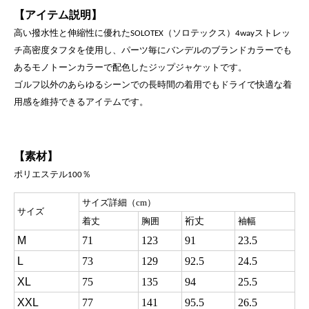
【アイテム説明】
高い撥水性と伸縮性に優れた
（ソロテックス）
ストレッ
SOLOTEX
4way
チ高密度タフタを使用し、パーツ毎にバンデルの
ブランドカラーでも
あるモノトーンカラーで配色したジップ
ジャケットです。
ゴルフ以外のあらゆるシーンでの長時間の
着用でもドライで快適な着
用感を維持できるアイテムです。
【素材】
ポリエステル
％
100
サイズ詳細（cm）
サイズ
裄丈
着丈
胸囲
袖幅
M
71
123
91
23.5
L
73
129
92.5
24.5
XL
75
135
94
25.5
XXL
77
141
95.5
26.5