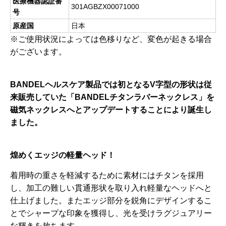
医療機器認証番
301AGBZX00071000
号
原産国
日本
※ご使用状況によっては色移りなど、変色が起きる場合
がございます。
BANDELヘルスケア製品では初となるV字型の形状は従
来販売していた「BANDELチタンラバーネックレス」を
磁気ネックレスへとアップデートすることにより誕生し
ました。
煌めくエッジの軽量ヘッド！
着用時の重さを軽減するために素材にはチタンを採用
し、加工の難しい貫通形状を取り入れ軽量なヘッドへと
仕上げました。またエッジ部分を鋭角にデザインするこ
とでシャープな印象を獲得し、光を受けラグジュアリー
な輝きを放ちます。