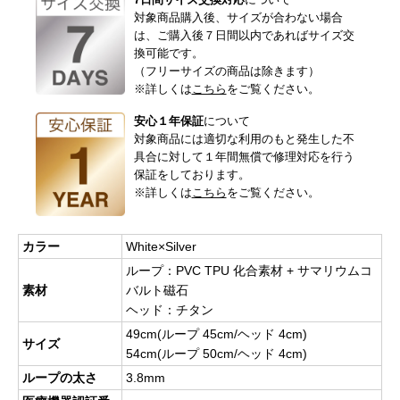
対象商品購入後、サイズが合わない場合
は、ご購入後７日間以内であればサイズ交
換可能です。
（フリーサイズの商品は除きます）
※詳しくは
こちら
をご覧ください。
安心１年保証
について
対象商品には適切な利用のもと発生した不
具合に対して１年間無償で修理対応を行う
保証をしております。
※詳しくは
こちら
をご覧ください。
カラー
White×Silver
ループ：PVC TPU 化合素材 + サマリウムコ
素材
バルト磁石
ヘッド：チタン
49cm(ループ 45cm/ヘッド 4cm)
サイズ
54cm(ループ 50cm/ヘッド 4cm)
ループの太さ
3.8mm