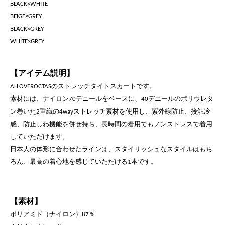
BLACK×WHITE
BEIGE×GREY
BLACK×GREY
WHITE×GREY
【アイテム説明】
のストレッチタイトスカートです。
ALLOVEROCTAS
素材には、ナイロン
デニールをベースに、
デニールの
ポリウレタ
70
40
ン巻いた
重織の
ストレッチ素材を使用し、
紫外線防止、接触冷
2
4way
感、防止しわ機能を併せ持ち、長時間の
着用でもノンストレスで着用
していただけます。
日本人の体形に合わせたラインは、スタイリッシュなスタイルは
もち
ろん、最高の着心地を感じていただける
本です。
1
【素材】
ポリアミド（ナイロン）
％
87