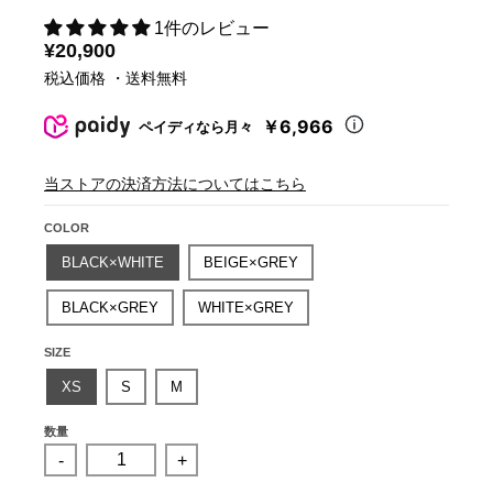
1件のレビュー
¥20,900
税込価格 ・送料無料
￥6,966
ペイディなら月々
当ストアの決済方法についてはこちら
COLOR
BLACK×WHITE
BEIGE×GREY
BLACK×GREY
WHITE×GREY
SIZE
XS
S
M
数量
-
+