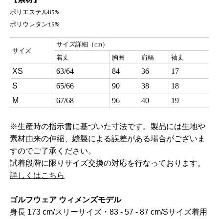
ポリエステル
85%
ポリウレタン
15%
サイズ詳細（cm）
サイズ
着丈
胸囲
肩幅
袖丈
XS
63/64
84
36
17
S
65/66
90
38
18
M
67/68
96
40
19
※生産時の指示書に基づいた寸法です。製品には生地や
素材由来の伸縮、縫製による誤差がある場合がございま
すのでご了承ください。
試着段階に限りサイズ交換の対応を行なっております。
詳しくはこちら
ゴルフウェア ウィメンズモデル
身長 173 cm/スリーサイズ・83 - 57 - 87 cm/Sサイズ着用