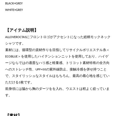
BLACK×GREY
WHITE×GREY
【アイテム説明】
にフロントロゴがアクセントになった総柄
モックネック
ALLOVEROCTAS
シャツです。
素材には、循環型の資材作りを目指してリサイクルポリエステル糸
＜
＞を使用したハイテンションニットを使用しており、
ハイゲ
ECOBLUE
ージならではの適度なハリ感と軽量感、トリコット素材
特有の全方向
へのストレッチ性、
の紫外線防止、
接触冷感を併せ持つこと
UPF+50
で、スタイリッシュなスタイルはもちろん、
最高の着心地を感じてい
ただける
枚です。
1
前身頃には脇から
胸のダーツをを入れ、ウエストは程よく絞っていま
す。
【素材】