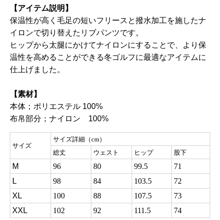
【アイテム説明】
保温性が高く毛足の短いフリースと撥水加工を施したナ
イロンで切り替えたリブパンツです。
ヒップから太腿にかけてナイロンにすることで、より保
温性を高めることができる冬ゴルフに最適なアイテムに
仕上げました。
【素材】
本体；ポリエステル
100%
布帛部分；ナイロン
100%
サイズ詳細（cm）
サイズ
総丈
ウェスト
ヒップ
股下
M
96
80
99.5
71
L
98
84
103.5
72
XL
100
88
107.5
73
XXL
102
92
111.5
74