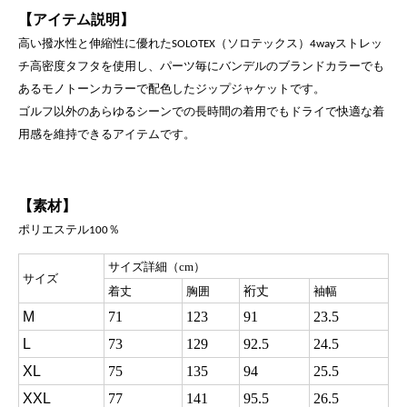
【アイテム説明】
高い撥水性と伸縮性に優れた
（ソロテックス）
ストレッ
SOLOTEX
4way
チ高密度タフタを使用し、パーツ毎にバンデルの
ブランドカラーでも
あるモノトーンカラーで配色したジップ
ジャケットです。
ゴルフ以外のあらゆるシーンでの長時間の
着用でもドライで快適な着
用感を維持できるアイテムです。
【素材】
ポリエステル
％
100
サイズ詳細（cm）
サイズ
裄丈
着丈
胸囲
袖幅
M
71
123
91
23.5
L
73
129
92.5
24.5
XL
75
135
94
25.5
XXL
77
141
95.5
26.5