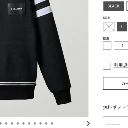
BLACK
SIZE
M
L
数量
-
利用規
カ
無料ギフト