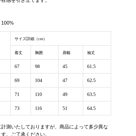
存在感を引き立てます。
ル
100%
サイズ詳細（cm）
着丈
胸囲
肩幅
袖丈
67
98
45
61.5
69
104
47
62.5
71
110
49
63.5
73
116
51
64.5
に計測いたしておりますが、商品によって多少異な
ます。ご了承ください。