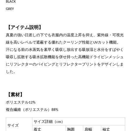
BLACK
GREY
【アイテム説明】
真夏の強い日差しの下でも衣服内の温度上昇を抑え、紫外線・
可視光
線を高いレベルで遮蔽する優れたクーリング性能と
カット機能。
UV
汗になる前の水蒸気を素早く吸収し放出する
吸放湿と水分をすばやく
吸収し拡散する吸水拡散機能を
併せ持った高機能ドライピンメッシュ
にリフレクターの
パイピングとリフレクタープリントをデザインしま
した。
【素材】
ポリエステル
12%
複合繊維（ポリエステル）
88%
サイズ詳細（cm）
サイズ
着丈
胸囲
肩幅
袖丈