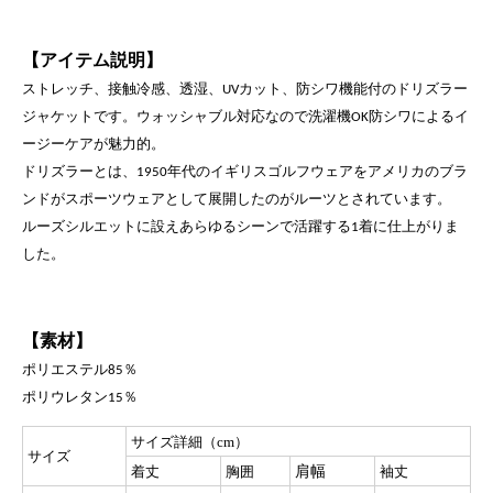
【アイテム説明】
ストレッチ、接触冷感、透湿、
カット、防シワ機能付
のドリズラー
UV
ジャケットです。ウォッシャブル対応なので洗濯機
防シワによるイ
OK
ージーケアが魅力的。
ドリズラーとは、
年代の
イギリスゴルフウェアをアメリカのブラ
1950
ンドがスポーツウェアとして
展開したのがルーツとされています。
ルーズシルエットに設え
あらゆるシーンで活躍する
着に仕上がりま
1
した。
【素材】
ポリエステル
％
85
ポリウレタン
％
15
サイズ詳細（cm）
サイズ
肩幅
着丈
胸囲
袖丈