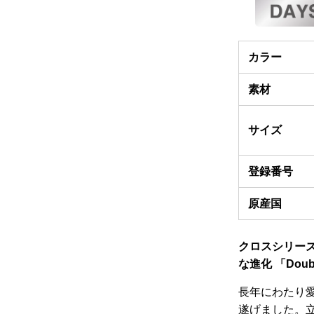
カラー
素材
サイズ
登録番号
原産国
クロスシリーズ
な進化 「Dou
長年にわたり愛
遂げました。立体