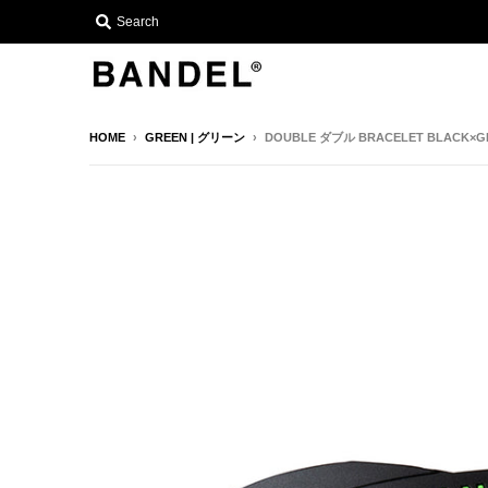
Search
HOME
›
GREEN | グリーン
›
DOUBLE ダブル BRACELET BLACK×G