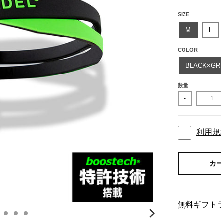
SIZE
M
L
COLOR
BLACK×GR
数量
-
利用規
カ
無料ギフト