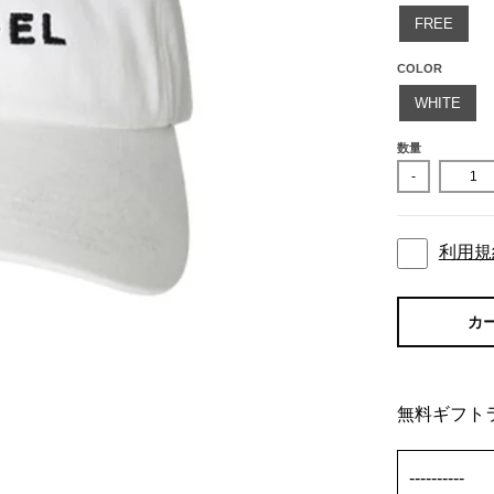
FREE
COLOR
WHITE
数量
-
利用規
カ
無料ギフト