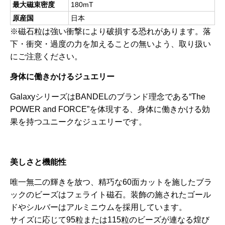
最大磁束密度
180mT
原産国
日本
※磁石粒は強い衝撃により破損する恐れがあります。落
下・衝突・過度の力を加えることの無いよう、取り扱い
にご注意ください。
身体に働きかけるジュエリー
GalaxyシリーズはBANDELのブランド理念である“The
POWER and FORCE”を体現する、身体に働きかける効
果を持つユニークなジュエリーです。
美しさと機能性
唯一無二の輝きを放つ、精巧な60面カットを施したブラ
ックのビーズはフェライト磁石。装飾の施されたゴール
ドやシルバーはアルミニウムを採用しています。
サイズに応じて95粒または115粒のビーズが連なる煌び