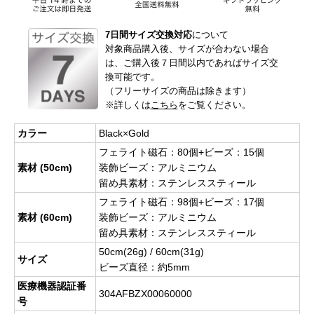
7日間サイズ交換対応
について
対象商品購入後、サイズが合わない場合
は、ご購入後７日間以内であればサイズ交
換可能です。
（フリーサイズの商品は除きます）
※詳しくは
こちら
をご覧ください。
カラー
Black×Gold
フェライト磁石：80個+ビーズ：15個
素材 (50cm)
装飾ビーズ：アルミニウム
留め具素材：ステンレススティール
フェライト磁石：98個+ビーズ：17個
素材 (60cm)
装飾ビーズ：アルミニウム
留め具素材：ステンレススティール
50cm(26g) / 60cm(31g)
サイズ
ビーズ直径：約5mm
医療機器認証番
304AFBZX00060000
号