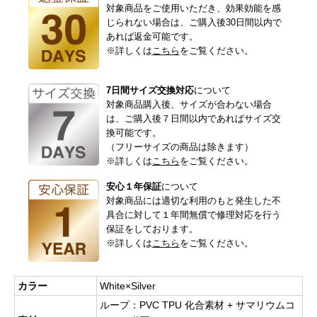
対象商品をご使用いただき、効果効能を感
じられない場合は、ご購入後30日間以内で
あれば返金可能です。
※詳しくは
こちら
をご覧ください。
7日間サイズ交換対応
について
対象商品購入後、サイズが合わない場合
は、ご購入後７日間以内であればサイズ交
換可能です。
（フリーサイズの商品は除きます）
※詳しくは
こちら
をご覧ください。
安心１年保証
について
対象商品には適切な利用のもと発生した不
具合に対して１年間無償で修理対応を行う
保証をしております。
※詳しくは
こちら
をご覧ください。
カラー
White×Silver
ループ：PVC TPU 化合素材 + サマリウムコ