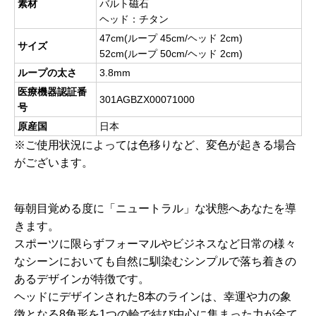
素材
バルト磁石
ヘッド：チタン
47cm(ループ 45cm/ヘッド 2cm)
サイズ
52cm(ループ 50cm/ヘッド 2cm)
ループの太さ
3.8mm
医療機器認証番
301AGBZX00071000
号
原産国
日本
※ご使用状況によっては色移りなど、変色が起きる場合
がございます。
毎朝目覚める度に「ニュートラル」な状態へあなたを導
きます。
スポーツに限らずフォーマルやビジネスなど日常の様々
なシーンにおいても自然に馴染むシンプルで落ち着きの
あるデザインが特徴です。
ヘッドにデザインされた8本のラインは、幸運や力の象
徴となる8角形を1つの輪で結び中心に集まった力が全て