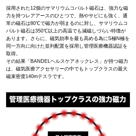
採用された12個のサマリウムコバルト磁石は、強力な磁
力を持つレアアースのひとつで、熱やサビにも強く、通
常の磁石は80℃で磁力が弱まるのに対し、サマリウムコ
バルト磁石は350℃以上の高温でも減磁しづらい特徴が
あります。さらに、磁気効率を最も高める為にS極N極を
同一方向に向けた並列配置を採用し管理医療機器認証を
取得。
その結果「BANDELヘルスケアネックレス」が持つ磁力
は、磁気医療アクセサリーの中でもトップクラスの最大
磁束密度140mテスラです。