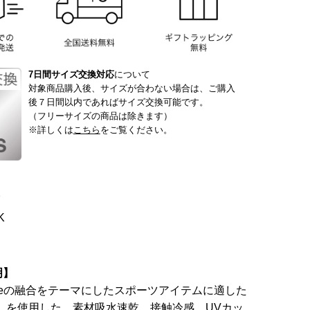
7日間サイズ交換対応
について
対象商品購入後、サイズが合わない場合は、ご購入
後７日間以内であればサイズ交換可能です。
（フリーサイズの商品は除きます）
※詳しくは
こちら
をご覧ください。
Y
K
明】
とActiveの融合をテーマにしたスポーツアイテムに適した
CT】を使用した、素材吸水速乾、接触冷感、UVカッ