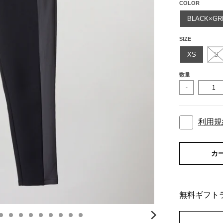
COLOR
BLACK×GR
SIZE
XS
S
数量
-
利用規
カ
無料ギフト