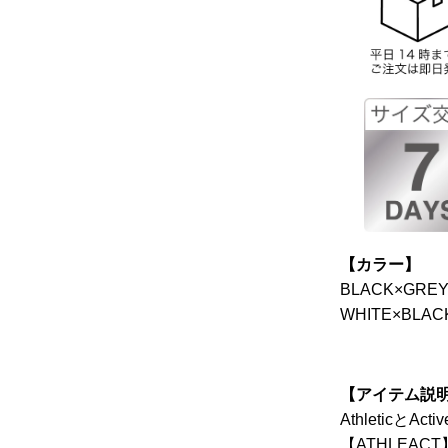
【カラー】
BLACK×GRE
WHITE×BLAC
【アイテム説
Athletic
【ATHLEA