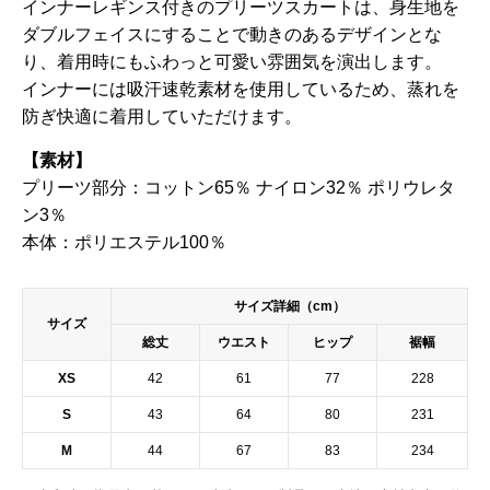
インナーレギンス付きのプリーツスカートは、身生地を
ダブルフェイスにすることで動きのあるデザインとな
り、着用時にもふわっと可愛い雰囲気を演出します。
インナーには吸汗速乾素材を使用しているため、蒸れを
防ぎ快適に着用していただけます。
【素材】
プリーツ部分：コットン65％ ナイロン32％ ポリウレタ
ン3％
本体：ポリエステル100％
サイズ詳細（cm）
サイズ
総丈
ウエスト
ヒップ
裾幅
XS
42
61
77
228
S
43
64
80
231
M
44
67
83
234