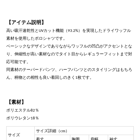
【アイテム説明】
高い吸汗速乾性と
カット機能（
）を実現したドライ
ワッフル
UV
93.2%
素材を使用したポロシャツです。
ベーシックなデザインで
ありながらワッフルの凹凸がアクセントとな
り、伸縮性が高い
素材なのでタイト目からレギュラーフィットまで対
応可能です。
同素材のテーパードパンツ、ハーフパンツとのスタイリングは
もちろ
ん、柄物との相性も良い着回しのきく
枚です。
1
【素材】
ポリエステル
％
82
ポリウレタン
％
18
サイズ詳細（cm）
サイズ
着丈
胸囲
肩幅
袖丈