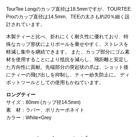
TourTee Longのカップ直径は18.5mmですが、TOURTEE
Proのカップ直径は14.5mm、TEEの太さも約20％細く設
計されています。
木製ティーと比べ、折れにくく耐久性に優れており、特
殊なカップ形状によりボールを乗せやすく、ストレスを
軽減し集中を継続できます。 また、カップ部分にゴム素
材を使用することにより抵抗を減らし、飛距離と安定し
た方向性に貢献。先端部分の突起状の爪は、ショット後
にティーの飛び出しを抑制し、ティー紛失防止に。 ディ
ボットツールとしての使用もかねています。
ロングティー
サイズ：80mm (カップ径14.5mm)
素 材：
ラバー、ポリカーボネイト
カラー：White×Grey