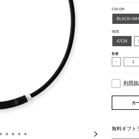
COLOR
BLACK×WH
SIZE
47CM
数量
-
利用規
カ
無料ギフト