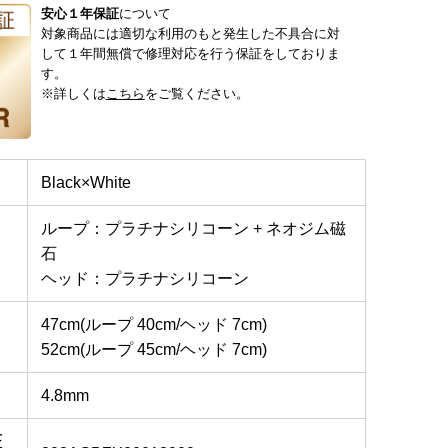
安心１年保証
について
対象商品には適切な利用のもと発生した不具合に対
して１年間無償で修理対応を行う保証をしておりま
す。
※詳しくは
こちら
をご覧ください。
Black×White
ループ：プラチナシリコーン + ネオジム磁
石
ヘッド：プラチナシリコーン
47cm(ループ 40cm/ヘッド 7cm)
52cm(ループ 45cm/ヘッド 7cm)
さ
4.8mm
証