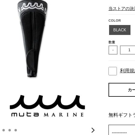
当ストアの決
COLOR
BLACK
数量
-
利用規
カ
無料ギフト