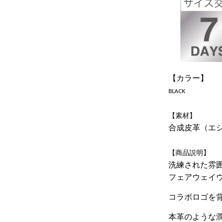
【カラー】
BLACK
【素材】
合成皮革（エ
【商品説明】
洗練された雰囲
フェアウェイ
コラボロゴを
本革のような