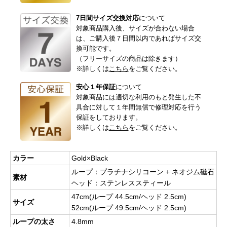
7日間サイズ交換対応
について
対象商品購入後、サイズが合わない場合
は、ご購入後７日間以内であればサイズ交
換可能です。
（フリーサイズの商品は除きます）
※詳しくは
こちら
をご覧ください。
安心１年保証
について
対象商品には適切な利用のもと発生した不
具合に対して１年間無償で修理対応を行う
保証をしております。
※詳しくは
こちら
をご覧ください。
カラー
Gold×Black
ループ：プラチナシリコーン + ネオジム磁石
素材
ヘッド：ステンレススティール
47cm(ループ 44.5cm/ヘッド 2.5cm)
サイズ
52cm(ループ 49.5cm/ヘッド
2.5cm)
ループの太さ
4.8mm