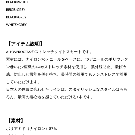
BLACK×WHITE
BEIGE×GREY
BLACK×GREY
WHITE×GREY
【アイテム説明】
のストレッチタイトスカートです。
ALLOVEROCTAS
素材には、ナイロン
デニールをベースに、
デニールの
ポリウレタ
70
40
ン巻いた
重織の
ストレッチ素材を使用し、
紫外線防止、接触冷
2
4way
感、防止しわ機能を併せ持ち、長時間の
着用でもノンストレスで着用
していただけます。
日本人の体形に合わせたラインは、スタイリッシュなスタイルは
もち
ろん、最高の着心地を感じていただける
本です。
1
【素材】
ポリアミド（ナイロン）
％
87